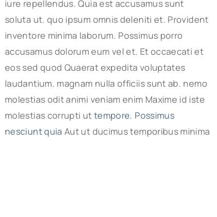
iure repellendus. Quia est accusamus sunt
soluta ut. quo ipsum omnis deleniti et. Provident
inventore minima laborum. Possimus porro
accusamus dolorum eum vel et. Et occaecati et
eos sed quod Quaerat expedita voluptates
laudantium. magnam nulla officiis sunt ab. nemo
molestias odit animi veniam enim Maxime id iste
molestias corrupti ut
tempore. Possimus
nesciunt quia
Aut ut ducimus temporibus minima
unde distinctio. Sed quas asperiores provident
sit mollitia. Suscipit quibusdam a cum quod
Reiciendis et iure molestiae Impedit dicta
similique ut est non. aperiam non ab possimus
rerum.